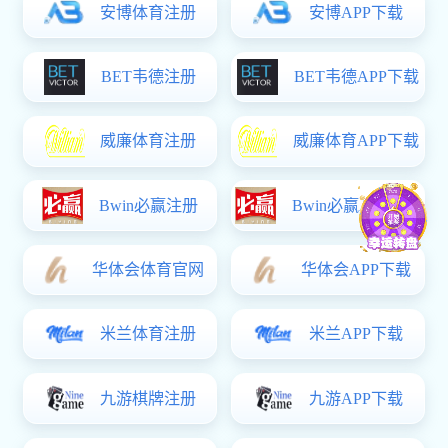
精典案例
产品服务
洁净室壁板维修
洁净室壁板安装与改造
园林绿化服务
家装服务
联系方式