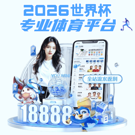
乐鱼(leyu)官方端网页版-乐鱼
界杯（中国）
联系电话：
18709802995
首 页
关于我们
精典案例
新闻动态