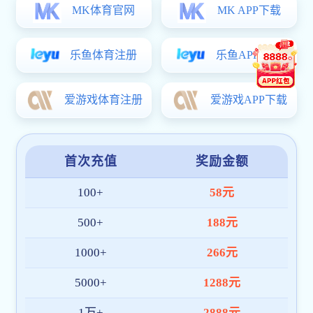
乐鱼(leyu)官方端网页版-乐鱼世界杯（中国）:宿州市
乐鱼(leyu)官方端网页版-乐鱼世界杯（中国）工程有
限公司
电话：18709802995
邮箱：gry2995@dingtalk.com
地址：安徽省宿州市西关办事处东坪路35号1室
微信：
精典案例
首页
>
精典案例
徐州中电二千目项目
发布时间: 2025-04-08