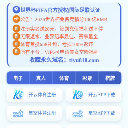
行业动态
公司新闻
产品服务
洁净室壁板维修
洁净室壁板安装与改造
园林绿化服务
家装服务
联系我们