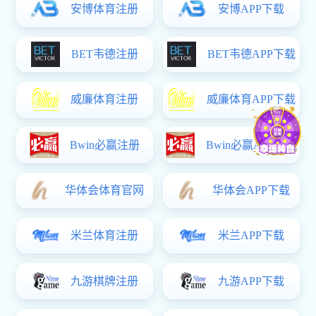
精典案例
产品服务
洁净室壁板维修
洁净室壁板安装与改造
园林绿化服务
家装服务
联系方式
乐鱼(leyu)官方端网页版-乐鱼世界杯（中国）:宿州市
乐鱼(leyu)官方端网页版-乐鱼世界杯（中国）工程有
限公司
电话：18709802995
邮箱：gry2995@dingtalk.com
地址：安徽省宿州市西关办事处东坪路35号1室
微信：